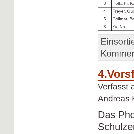
3
Hoffarth, K
4
Freyer, Gu
5
Gollmar, Ba
6
Yu, Na
Einsorti
Komment
4.Vors
Verfasst
Andreas 
Das Ph
Schulzen