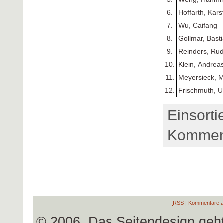
6.
Hoffarth, Kars
7.
Wu, Caifang
8.
Gollmar, Bast
9.
Reinders, Rud
10.
Klein, Andrea
11.
Meyersieck, M
12.
Frischmuth, 
Einsorti
Komment
RSS
|
Kommentare a
© 2006, Das Seitendesign geh