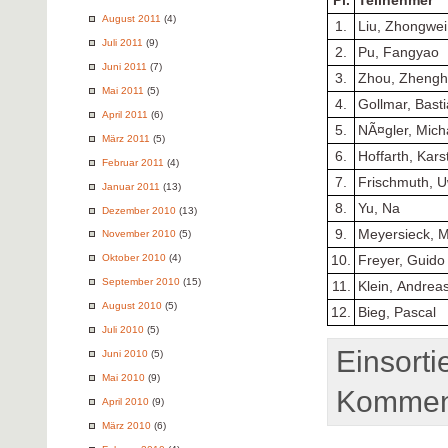
Pl.
Teilnehmer
August 2011
(4)
1.
Liu, Zhongwei
Juli 2011
(9)
2.
Pu, Fangyao
Juni 2011
(7)
3.
Zhou, Zhengh
Mai 2011
(5)
4.
Gollmar, Bast
April 2011
(6)
5.
NÃ¤gler, Mich
März 2011
(5)
6.
Hoffarth, Kars
Februar 2011
(4)
7.
Frischmuth, 
Januar 2011
(13)
8.
Yu, Na
Dezember 2010
(13)
9.
Meyersieck, M
November 2010
(5)
Oktober 2010
(4)
10.
Freyer, Guido
September 2010
(15)
11.
Klein, Andrea
August 2010
(5)
12.
Bieg, Pascal
Juli 2010
(5)
Einsorti
Juni 2010
(5)
Mai 2010
(9)
Komment
April 2010
(9)
März 2010
(6)