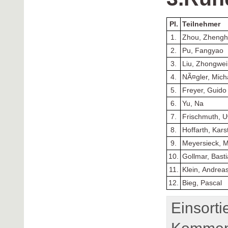
Pl.
Teilnehmer
1.
Zhou, Zhengh
2.
Pu, Fangyao
3.
Liu, Zhongwei
4.
NÃ¤gler, Mich
5.
Freyer, Guido
6.
Yu, Na
7.
Frischmuth, 
8.
Hoffarth, Kars
9.
Meyersieck, M
10.
Gollmar, Bast
11.
Klein, Andrea
12.
Bieg, Pascal
Einsorti