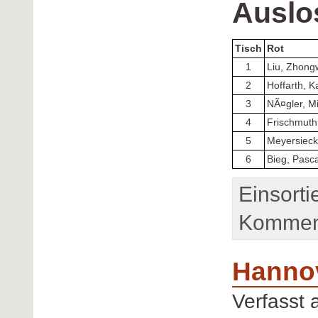
Auslo
Tisch
Rot
1
Liu, Zhong
2
Hoffarth, K
3
NÃ¤gler, M
4
Frischmuth
5
Meyersieck
6
Bieg, Pasca
Einsorti
Komment
Hanno
Verfasst