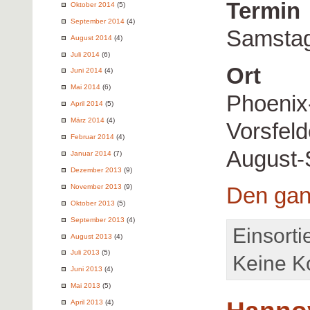
Termin
Oktober 2014
(5)
September 2014
(4)
Samstag
August 2014
(4)
Juli 2014
(6)
Ort
Juni 2014
(4)
Mai 2014
(6)
Phoenix
April 2014
(5)
März 2014
(4)
Vorsfel
Februar 2014
(4)
August-
Januar 2014
(7)
Dezember 2013
(9)
November 2013
(9)
Den gan
Oktober 2013
(5)
September 2013
(4)
Einsorti
August 2013
(4)
Juli 2013
(5)
Keine K
Juni 2013
(4)
Mai 2013
(5)
April 2013
(4)