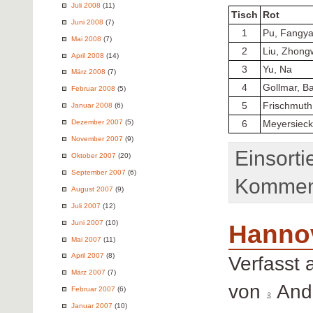
Juli 2008
(11)
Tisch
Rot
Juni 2008
(7)
1
Pu, Fangy
Mai 2008
(7)
2
Liu, Zhong
April 2008
(14)
3
Yu, Na
März 2008
(7)
4
Gollmar, Ba
Februar 2008
(5)
5
Frischmuth
Januar 2008
(6)
Dezember 2007
(5)
6
Meyersieck
November 2007
(9)
Einsorti
Oktober 2007
(20)
September 2007
(6)
Komment
August 2007
(9)
Juli 2007
(12)
Juni 2007
(10)
Hanno
Mai 2007
(11)
April 2007
(8)
Verfasst
März 2007
(7)
von
Andr
Februar 2007
(6)
Januar 2007
(10)