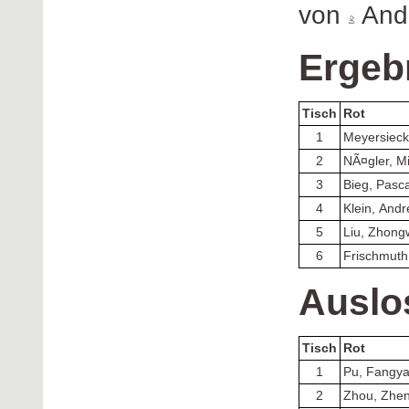
von
Andr
Ergeb
Tisch
Rot
1
Meyersieck
2
NÃ¤gler, M
3
Bieg, Pasca
4
Klein, And
5
Liu, Zhong
6
Frischmuth
Auslo
Tisch
Rot
1
Pu, Fangy
2
Zhou, Zhe