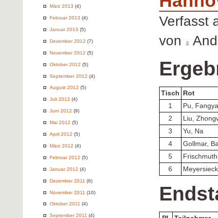
Hanno
März 2013
(4)
Verfasst
Februar 2013
(4)
Januar 2013
(5)
von
Andr
Dezember 2012
(7)
November 2012
(5)
Ergeb
Oktober 2012
(5)
September 2012
(4)
August 2012
(5)
Tisch
Rot
Juli 2012
(4)
1
Pu, Fangy
Juni 2012
(9)
2
Liu, Zhong
Mai 2012
(5)
3
Yu, Na
April 2012
(5)
4
Gollmar, Ba
März 2012
(4)
5
Frischmuth
Februar 2012
(5)
6
Meyersieck
Januar 2012
(4)
Dezember 2011
(6)
Endst
November 2011
(10)
Oktober 2011
(4)
September 2011
(4)