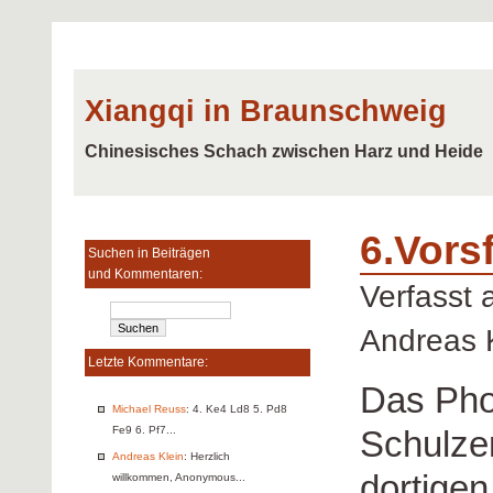
Xiangqi in Braunschweig
Chinesisches Schach zwischen Harz und Heide
6.Vors
Suchen in Beiträgen
und Kommentaren:
Verfasst
Andreas 
Letzte Kommentare:
Das Ph
Michael Reuss
: 4. Ke4 Ld8 5. Pd8
Schulzen
Fe9 6. Pf7...
Andreas Klein
: Herzlich
dortige
willkommen, Anonymous...