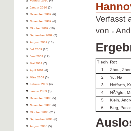
Februar 2010
(4)
Hanno
Januar 2010
(5)
Dezember 2009
(6)
Verfasst
November 2009
(4)
von
Andr
Oktober 2009
(10)
September 2009
(7)
Ergeb
August 2009
(13)
Juli 2009
(10)
Juni 2009
(17)
Tisch
Rot
Mai 2009
(7)
1
Zhou, Zhe
April 2009
(6)
2
Yu, Na
März 2009
(5)
Februar 2009
(4)
3
Hoffarth, K
Januar 2009
(5)
4
NÃ¤gler, M
Dezember 2008
(5)
5
Klein, And
November 2008
(6)
6
Bieg, Pasca
Oktober 2008
(21)
Auslo
September 2008
(6)
August 2008
(5)