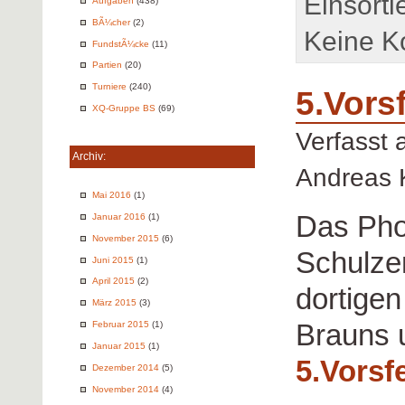
Einsorti
Aufgaben
(438)
BÃ¼cher
(2)
Keine K
FundstÃ¼cke
(11)
Partien
(20)
Turniere
(240)
5.Vors
XQ-Gruppe BS
(69)
Verfasst
Archiv:
Andreas 
Mai 2016
(1)
Das Ph
Januar 2016
(1)
November 2015
(6)
Schulzen
Juni 2015
(1)
April 2015
(2)
dortige
März 2015
(3)
Brauns 
Februar 2015
(1)
Januar 2015
(1)
5.Vorsf
Dezember 2014
(5)
November 2014
(4)