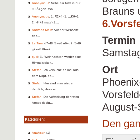
Anonymous
: Sehe ein Matt in nur
Brauns 
9 ZÅ«gen. Wo...
Anonymous
: 1. R2+4 (1. ...K6+1
6.Vorsf
2. H4+2 mate) 1....
Andreas Klein
: Auf der Webseite
des...
Termin
Le Tam
: d7=f8 f8=e6 e6=g7 f5=f9
Samstag
g7=e8 f9=e9...
quirl
: Zu Weihnachten wieder eine
Himmelsleiter...
Ort
Stefan
: Ich versuche es mal aus
dem Kopf, es...
Phoenix
Stefan
: Hier sind man wieder
deutlich, dass so...
Vorsfel
Stefan
: Die Aufstellung der roten
Armee riecht...
August-
Kategorien:
Den gan
Analysen
(1)