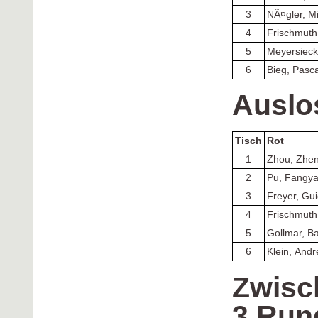
3
NÃ¤gler, M
4
Frischmuth
5
Meyersieck
6
Bieg, Pasca
Auslo
Tisch
Rot
1
Zhou, Zhe
2
Pu, Fangy
3
Freyer, Gu
4
Frischmuth
5
Gollmar, Ba
6
Klein, And
Zwisc
3.Run