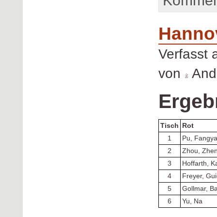
Komment
Hanno
Verfasst
von
Andr
Ergeb
Tisch
Rot
1
Pu, Fangy
2
Zhou, Zhe
3
Hoffarth, K
4
Freyer, Gu
5
Gollmar, Ba
6
Yu, Na